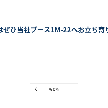
る際はぜひ当社ブース
1M-22
へお立ち寄
もどる