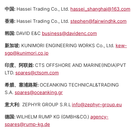
中国:
Hassei Trading Co., Ltd.
hassei_shanghai@163.com
香港:
Hassei Trading Co., Ltd.
stephen@fairwindhk.com
韩国:
DAVID E&C
business@davidenc.com
新加坡:
KUNIMORI ENGINEERING WORKS Co., Ltd.
kew-
sgp@kunimori.co.jp
印度、阿联酋:
CTS OFFSHORE AND MARINE(INDIA)PVT
LTD.
spares@ctsom.com
希腊、塞浦路斯:
OCEANKING TECHNICAL&TRADING
S.A.
spares@oceanking.gr
意大利:
ZEPHYR GROUP S.R.L
info@zephyr-group.eu
德国:
WILHELM RUMP KG (GMBH&CO.)
agency-
spares@rump-kg.de