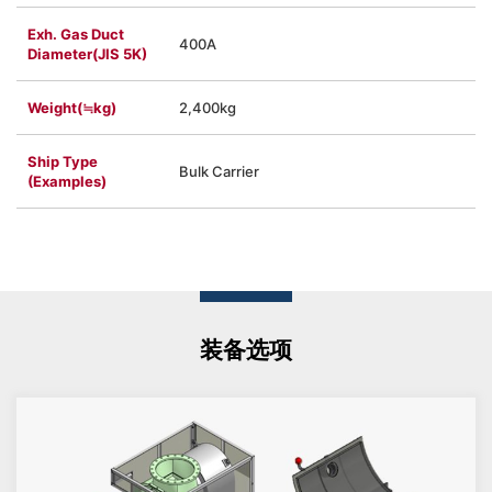
Exh. Gas Duct
400A
Diameter(JIS 5K)
Weight(≒kg)
2,400kg
Ship Type
Bulk Carrier
(Examples)
装备选项