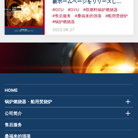
新ホームページをリリースし...
#GCU
#GVU
#双燃料锅炉燃烧器
#售后服务
#桑福来的强项
#船用焚烧炉
#锅炉燃烧器
2022.06.27
HOME
锅炉燃烧器・船用焚烧炉
公司简介
售后服务
桑福来的强项