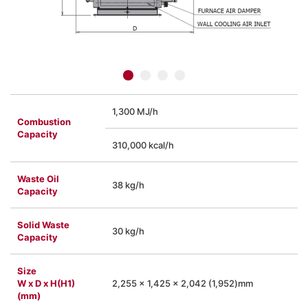
1,300 MJ/h
Combustion
Capacity
310,000 kcal/h
Waste Oil
38 kg/h
Capacity
Solid Waste
30 kg/h
Capacity
Size
W x D x H(H1)
2,255 × 1,425 × 2,042 (1,952)mm
(mm)