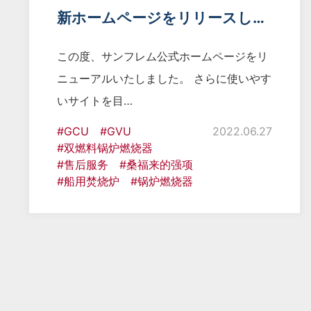
新ホームページをリリースし…
この度、サンフレム公式ホームページをリ
ニューアルいたしました。 さらに使いやす
いサイトを目…
#GCU
#GVU
2022.06.27
#双燃料锅炉燃烧器
#售后服务
#桑福来的强项
#船用焚烧炉
#锅炉燃烧器