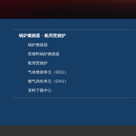
锅炉燃烧器・船用焚烧炉
锅炉燃烧器
双燃料锅炉燃烧器
船用焚烧炉
气体燃烧单元（GCU）
燃气供给单元（GVU）
资料下载中心