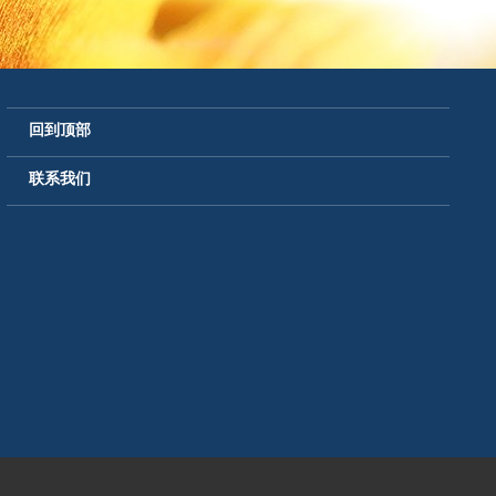
回到顶部
联系我们