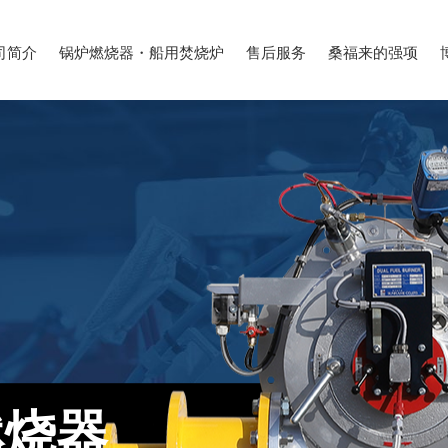
司简介
锅炉燃烧器・船用焚烧炉
售后服务
桑福来的强项
燃烧器