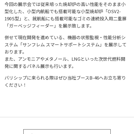
今回の展示会では従来培った焼却炉の高い性能をそのまま小
型化した、小型内航船でも搭載可能な小型焼却炉「
OSV
2
-
190S
型」と、就航船にも搭載可能なゴミの連続投入用二重扉
「ガーベッジフィーダー」を展示致します。
併せて現在開発を進めている、機器の状態監視・性能分析シ
ステム「サンフレム スマートサポートシステム」を展示して
おります。
また、アンモニアやメタノール、
LNG
といった次世代燃料開
発に関するパネル展示も行います。
バリシップに来られる際はぜひ当社ブースB-46へお立ち寄り
ください！