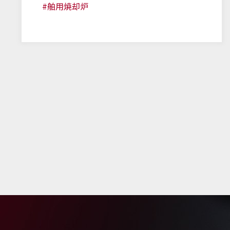
#舶用焼却炉